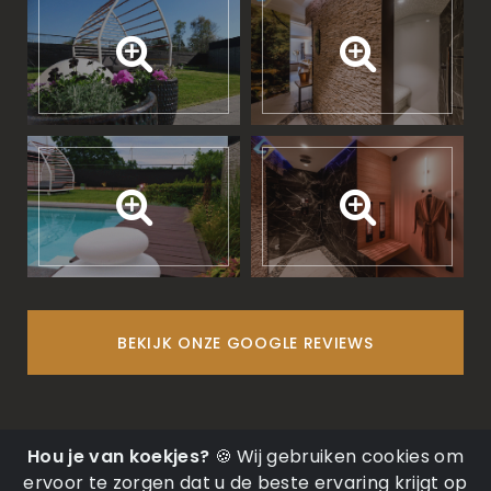
BEKIJK ONZE GOOGLE REVIEWS
Hou je van koekjes?
🍪 Wij gebruiken cookies om
Copyright
©
2026
Sauna Sensations
ervoor te zorgen dat u de beste ervaring krijgt op